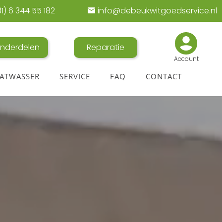
1) 6 344 55 182
info@debeukwitgoedservice.nl
nderdelen
Reparatie
Account
ATWASSER
SERVICE
FAQ
CONTACT