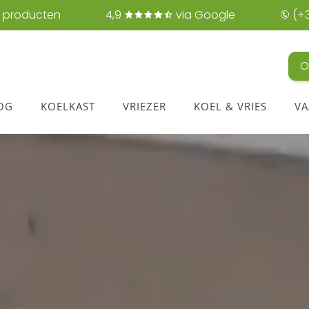
 producten
4,9
via Google
(+3
O
OG
KOELKAST
VRIEZER
KOEL & VRIES
VA