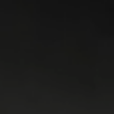
WASMACHINES
DROGERS
WAS & DROOG
KOELKAST
VRIEZER