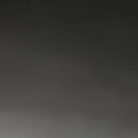
KOEL & VRIES
VAATWASSER
SERVICE
FAQ
CONTACT