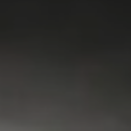
VRIEZER
KOEL & VRIES
VAATWASSER
SERVICE
FAQ
CONTACT