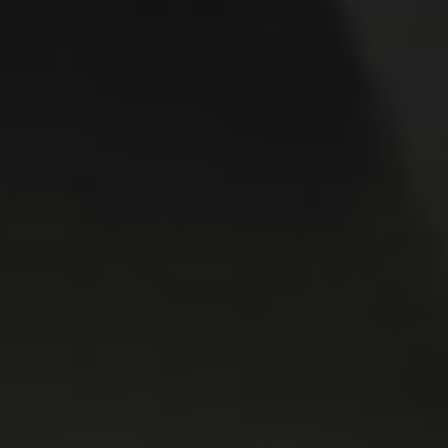
WASMACHINES
DROGERS
WAS & DROOG
KOELKAST