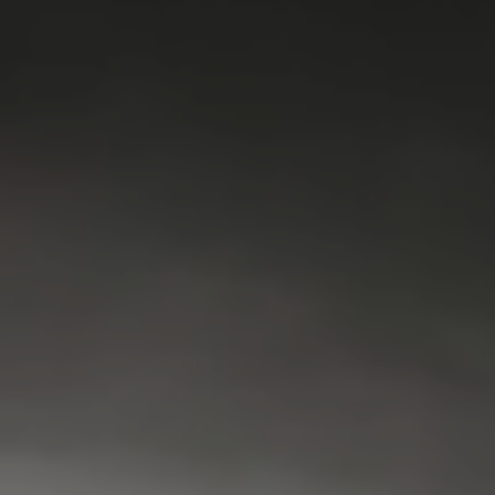
VRIEZER
KOEL & VRIES
VAATWASSER
SERVICE
FAQ
CONTACT