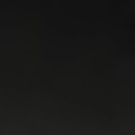
WASMACHINES
DROGERS
WAS & DROOG
KOELKAST