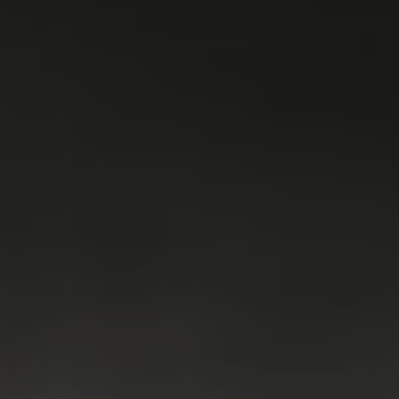
WASMACHINES
DROGERS
WAS & DROOG
KOELKAST
VRIEZER
KOEL & VRIES