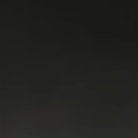
WASMACHINES
DROGERS
WAS & DROOG
KOELKAST
VRIEZER
KOEL & VRIES