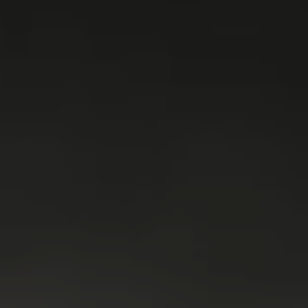
WASMACHINES
DROGERS
WAS & DROOG
KOELKAST
VRIEZER
KOEL & VRIES