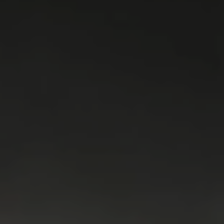
WASMACHINES
DROGERS
WAS & DROOG
KOELKAST
VRIEZER
KOEL & VRIES