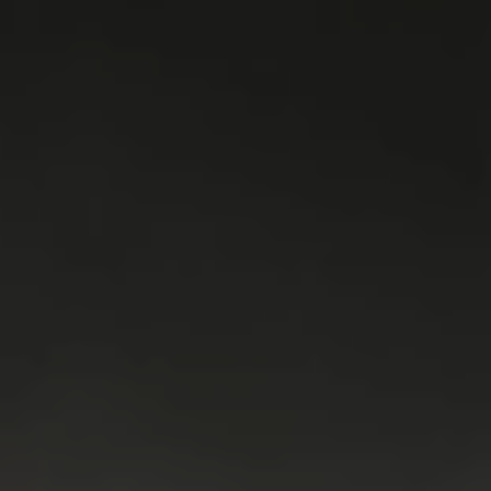
WASMACHINES
DROGERS
WAS & DROOG
KOELKAST
VRIEZER
KOEL & VRIES