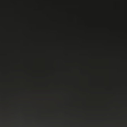
WASMACHINES
DROGERS
WAS & DROOG
KOELKAST
VRIEZER
KOEL & VRIES