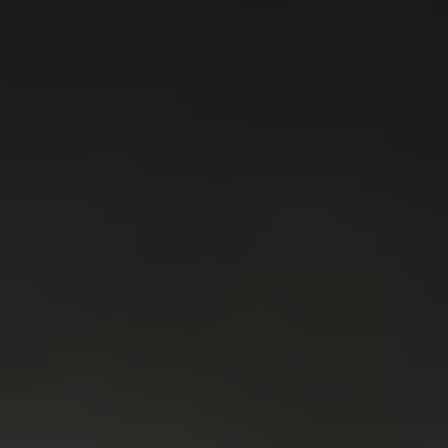
WASMACHINES
DROGERS
WAS & DROOG
KOELKAST
VRIEZER
KOEL & VRIES