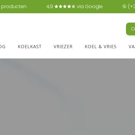
 producten
4,9
via Google
(+3
O
OG
KOELKAST
VRIEZER
KOEL & VRIES
VA