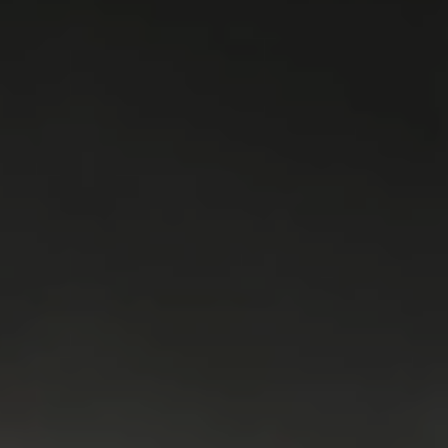
WASMACHINES
DROGERS
WAS & DROOG
KOELKAST
VRIEZER
KOEL & VRIES