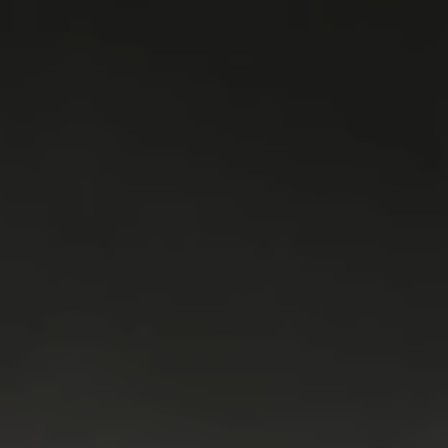
WASMACHINES
DROGERS
WAS & DROOG
KOELKAST
VRIEZER
KOEL & VRIES