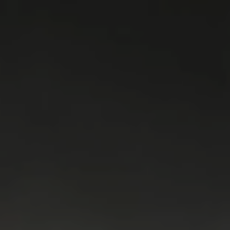
WASMACHINES
DROGERS
WAS & DROOG
KOELKAST
VRIEZER
KOEL & VRIES