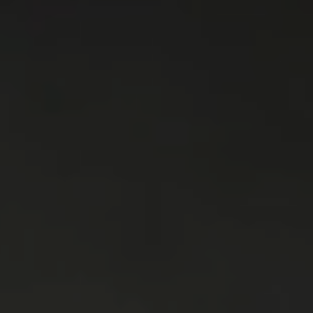
WASMACHINES
DROGERS
WAS & DROOG
KOELKAST
VRIEZER
KOEL & VRIES