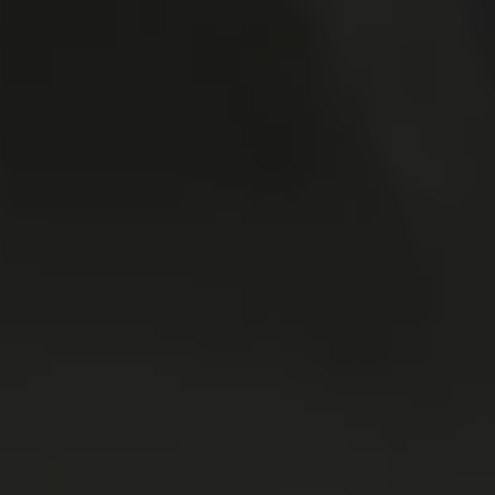
WASMACHINES
DROGERS
WAS & DROOG
KOELKAST
VRIEZER
KOEL & VRIES