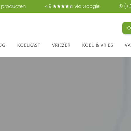
 producten
4,9
via Google
(+3
O
OG
KOELKAST
VRIEZER
KOEL & VRIES
VA