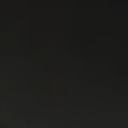
WASMACHINES
DROGERS
WAS & DROOG
KOELKAST