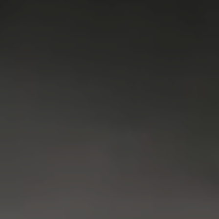
VRIEZER
KOEL & VRIES
VAATWASSER
SERVICE
FAQ
CONTACT